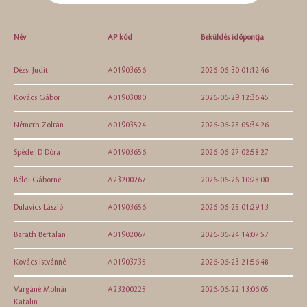
Név
AP kód
Beküldés időpontja
Dézsi Judit
A01903656
2026-06-30 01:12:46
Kovács Gábor
A01903080
2026-06-29 12:36:45
Németh Zoltán
A01903524
2026-06-28 05:34:26
Spéder D Dóra
A01903656
2026-06-27 02:58:27
Béldi Gáborné
A23200267
2026-06-26 10:28:00
Dulavics László
A01903656
2026-06-25 01:29:13
Baráth Bertalan
A01902067
2026-06-24 14:07:57
Kovács Istvánné
A01903735
2026-06-23 21:56:48
Vargáné Molnár
A23200225
2026-06-22 13:06:05
Katalin