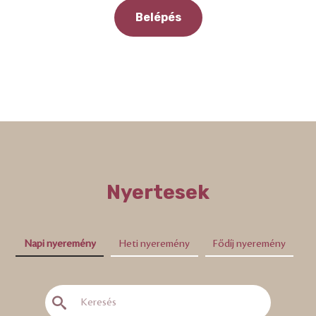
Belépés
Nyertesek
Napi nyeremény
Heti nyeremény
Fődíj nyeremény