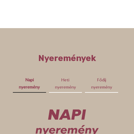
Nyeremények
Napi
Heti
Fődíj
nyeremény
nyeremény
nyeremény