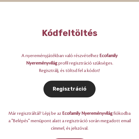
Kódfeltöltés
A nyereményjátékban való részvételhez
Ecofamily
Nyereményvilág
profil regisztráció szükséges.
Regisztrálj, és töltsd fel a kódot!
Regisztráció
Már regisztráltál? Lépj be az
Ecofamily Nyereményvilág
fiókodba
a "Belépés" menüpont alatt a regisztráció során megadott email
címmel, és jelszóval.