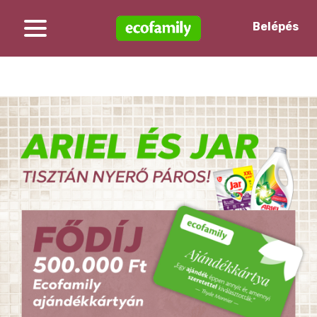
Nincs regisztrációm
Belépés
Regisztráció
Játék menete
Nyeremények
Kódfeltöltés
Nyertesek
GY.I.K.