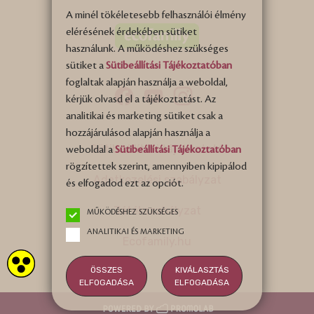
A minél tökéletesebb felhasználói élmény
elérésének érdekében sütiket
használunk. A működéshez szükséges
sütiket a
Sütibeállítási Tájékoztatóban
foglaltak alapján használja a weboldal,
kérjük olvasd el a tájékoztatást. Az
analitikai és marketing sütiket csak a
hozzájárulásod alapján használja a
Sütibeállítási tájékoztató
weboldal a
Sütibeállítási Tájékoztatóban
rögzítettek szerint, amennyiben kipipálod
Adatkezelési szabályzat
és elfogadod ezt az opciót.
Játékszabályzat
MŰKÖDÉSHEZ SZÜKSÉGES
ANALITIKAI ÉS MARKETING
Ecofamily.hu
ÖSSZES
KIVÁLASZTÁS
ELFOGADÁSA
ELFOGADÁSA